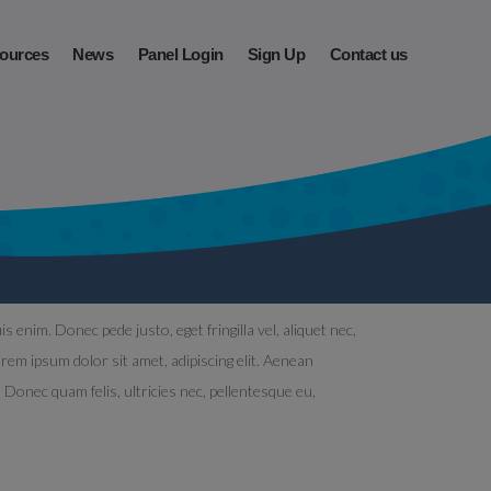
ources
News
Panel Login
Sign Up
Contact us
enim. Donec pede justo, eget fringilla vel, aliquet nec,
orem ipsum dolor sit amet, adipiscing elit. Aenean
onec quam felis, ultricies nec, pellentesque eu,